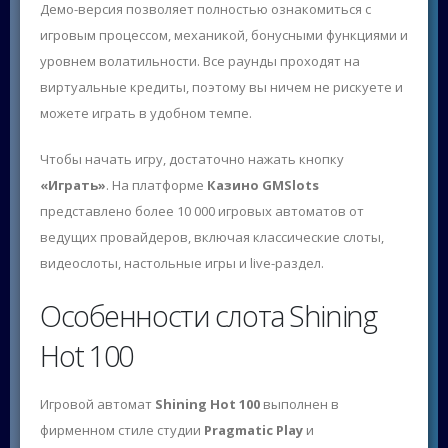
Демо-версия позволяет полностью ознакомиться с
игровым процессом, механикой, бонусными функциями и
уровнем волатильности. Все раунды проходят на
виртуальные кредиты, поэтому вы ничем не рискуете и
можете играть в удобном темпе.
Чтобы начать игру, достаточно нажать кнопку
«Играть»
. На платформе
Казино GMSlots
представлено более 10 000 игровых автоматов от
ведущих провайдеров, включая классические слоты,
видеослоты, настольные игры и live-раздел.
Особенности слота Shining
Hot 100
Игровой автомат
Shining Hot 100
выполнен в
фирменном стиле студии
Pragmatic Play
и