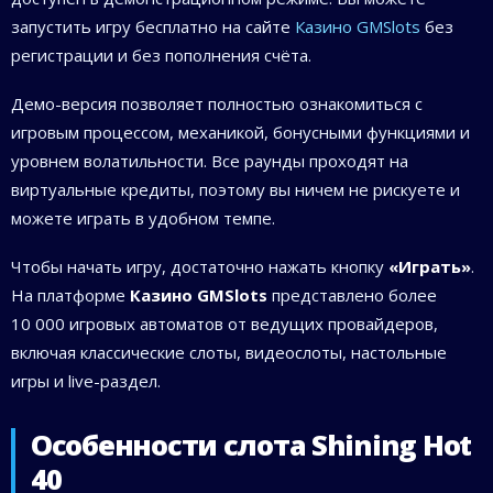
запустить игру бесплатно на сайте
Казино GMSlots
без
регистрации и без пополнения счёта.
Демо-версия позволяет полностью ознакомиться с
игровым процессом, механикой, бонусными функциями и
уровнем волатильности. Все раунды проходят на
виртуальные кредиты, поэтому вы ничем не рискуете и
можете играть в удобном темпе.
Чтобы начать игру, достаточно нажать кнопку
«Играть»
.
На платформе
Казино GMSlots
представлено более
10 000 игровых автоматов от ведущих провайдеров,
включая классические слоты, видеослоты, настольные
игры и live-раздел.
Особенности слота Shining Hot
40