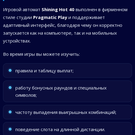
Игровой автомат
Shining Hot 40
выполнен в фирменном
стиле студии
Pragmatic Play
и поддерживает
адаптивный интерфейс, благодаря чему он корректно
запускается как на компьютере, так и на мобильных
устройствах.
Во время игры вы можете изучить:
правила и таблицу выплат;
работу бонусных раундов и специальных
символов;
частоту выпадения выигрышных комбинаций;
поведение слота на длинной дистанции.