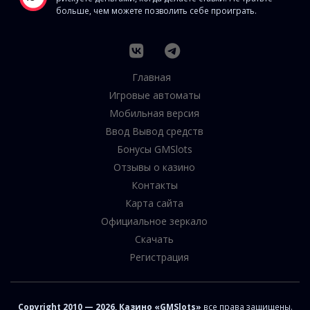
больше, чем можете позволить себе проиграть.
Главная
Игровые автоматы
Мобильная версия
Ввод Вывод средств
Бонусы GMSlots
Отзывы о казино
Контакты
Карта сайта
Официальное зеркало
Скачать
Регистрация
Copyright 2010 — 2026, Казино «GMSlots»
все права защищены.