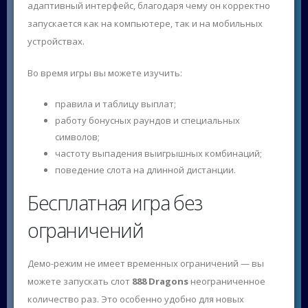
адаптивный интерфейс, благодаря чему он корректно
запускается как на компьютере, так и на мобильных
устройствах.
Во время игры вы можете изучить:
правила и таблицу выплат;
работу бонусных раундов и специальных
символов;
частоту выпадения выигрышных комбинаций;
поведение слота на длинной дистанции.
Бесплатная игра без
ограничений
Демо-режим не имеет временных ограничений — вы
можете запускать слот
888 Dragons
неограниченное
количество раз. Это особенно удобно для новых