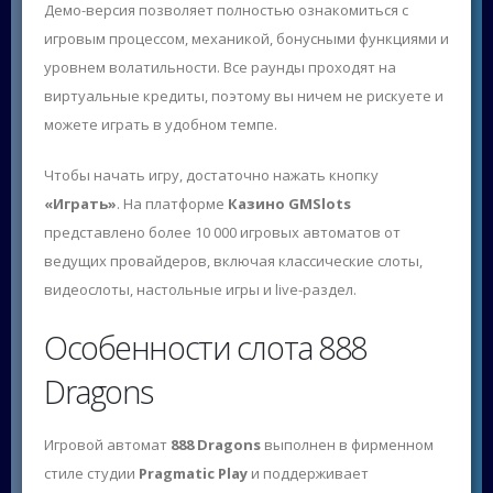
Демо-версия позволяет полностью ознакомиться с
игровым процессом, механикой, бонусными функциями и
уровнем волатильности. Все раунды проходят на
виртуальные кредиты, поэтому вы ничем не рискуете и
можете играть в удобном темпе.
Чтобы начать игру, достаточно нажать кнопку
«Играть»
. На платформе
Казино GMSlots
представлено более 10 000 игровых автоматов от
ведущих провайдеров, включая классические слоты,
видеослоты, настольные игры и live-раздел.
Особенности слота 888
Dragons
Игровой автомат
888 Dragons
выполнен в фирменном
стиле студии
Pragmatic Play
и поддерживает