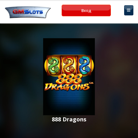
Вход
888 Dragons