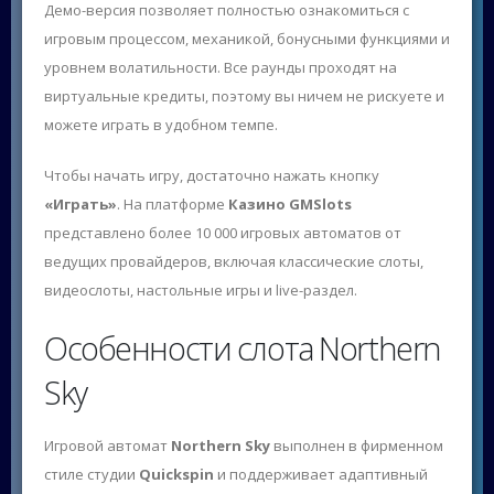
Демо-версия позволяет полностью ознакомиться с
игровым процессом, механикой, бонусными функциями и
уровнем волатильности. Все раунды проходят на
виртуальные кредиты, поэтому вы ничем не рискуете и
можете играть в удобном темпе.
Чтобы начать игру, достаточно нажать кнопку
«Играть»
. На платформе
Казино GMSlots
представлено более 10 000 игровых автоматов от
ведущих провайдеров, включая классические слоты,
видеослоты, настольные игры и live-раздел.
Особенности слота Northern
Sky
Игровой автомат
Northern Sky
выполнен в фирменном
стиле студии
Quickspin
и поддерживает адаптивный