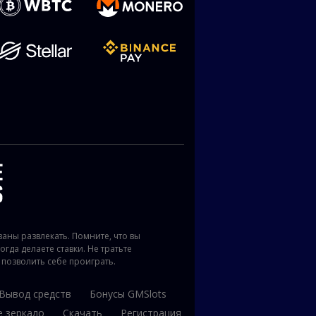
аны развлекать. Помните, что вы
огда делаете ставки. Не тратьте
позволить себе проиграть.
Вывод средств
Бонусы GMSlots
 зеркало
Скачать
Регистрация