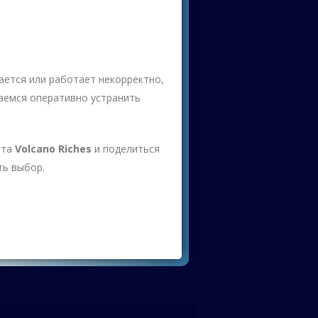
ается или работает некорректно,
раемся оперативно устранить
ота
Volcano Riches
и поделиться
ть выбор.