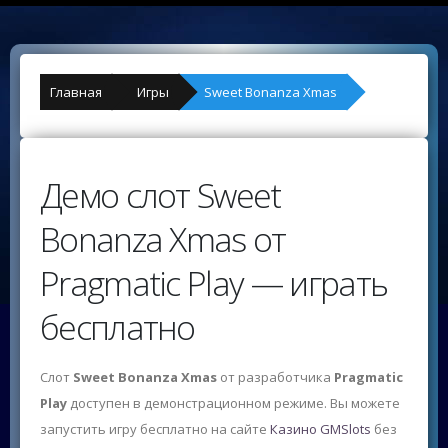
Главная
Игры
Sweet Bonanza Xmas
Демо слот Sweet
Bonanza Xmas от
Pragmatic Play — играть
бесплатно
Слот
Sweet Bonanza Xmas
от разработчика
Pragmatic
Play
доступен в демонстрационном режиме. Вы можете
запустить игру бесплатно на сайте
Казино GMSlots
без