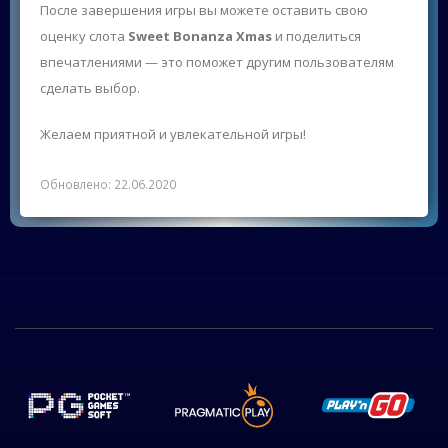
После завершения игры вы можете оставить свою
оценку слота
Sweet Bonanza Xmas
и поделиться
впечатлениями — это поможет другим пользователям
сделать выбор.
Желаем приятной и увлекательной игры!
Обновлено:
22.06.2020