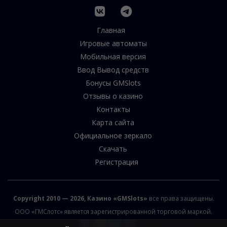
Главная
Игровые автоматы
Мобильная версия
Ввод Вывод средств
Бонусы GMSlots
Отзывы о казино
Контакты
Карта сайта
Официальное зеркало
Скачать
Регистрация
Copyright 2010 — 2026, Казино «GMSlots»
все права защищены.
ООО «ГМСлотс» является зарегистрированной торговой маркой.