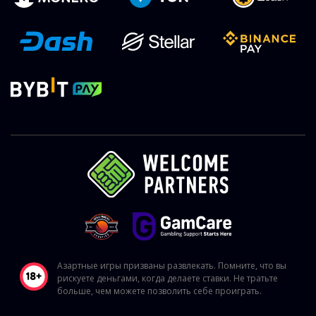
Азартные игры призваны развлекать. Помните, что вы
рискуете деньгами, когда делаете ставки. Не тратьте
больше, чем можете позволить себе проиграть.