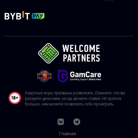
Азартные игры призваны развлекать. Помните, что вы
рискуете деньгами, когда делаете ставки. Не тратьте
больше, чем можете позволить себе проиграть.
Главная