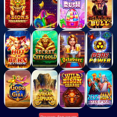
Показать больше игр