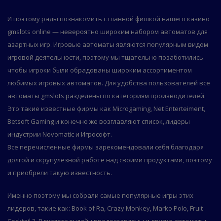
И поэтому рады познакомить с главной фишкой нашего казино
gmslots online — невероятно широким набором автоматов для
азартных игр. Игровые автоматы являются популярным видом
игровой деятельности, поэтому мы тщательно позаботились
чтобы игроки были обрадованы широким ассортиментом
любимых игровых автоматов. Для удобства пользователей все
автоматы gmslots разделены по категориям производителей.
Это такие известные фирмы как Microgaming, Net Enterteiment,
Betsoft Gaming и конечно же возглавляют список, лидеры
индустрии Novomatic и Игрософт.
Все перечисленные фирмы зарекомендовали себя благодаря
долгой и скрупулезной работе над своими продуктами, поэтому
и приобрели такую известность.
Именно поэтому мы собрали самые популярные игры этих
лидеров, такие как: Book of Ra, Crazy Monkey, Marko Polo, Fruit
Cocktail 2. В гмслотс онлайн предоставлены и другие автоматы,