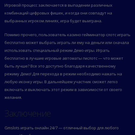
Игровой процесс заключается в выпадении различных
комбинаций цифровых фишек, и когда они совпадут на
выбранных игроком линиях, игра будет выиграна.
Помимо прочего, пользователь казино гейминатор слотс играть
бесплатно может выбрать играть ли ему на деньги или сначала
использовать специальный режим Демо-игры. Играть
бесплатно в лучшие игровые автоматы гмслотс — что может
быть лучше? Все это доступно благодаря качественному
режиму Демо! Для перехода в режим необходимо нажать на
любую иконку игры. В дальнейшем участник сможет легко
включать и выключать этот режим в зависимости от своего
желания.
Заключение
Gmslots играть онлайн 24/7 — отличный выбор для любого